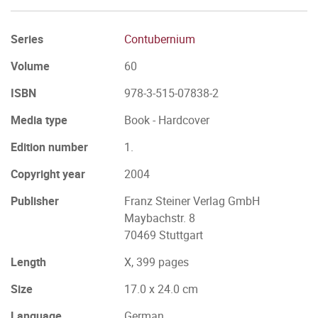
Series
Contubernium
Volume
60
ISBN
978-3-515-07838-2
Media type
Book - Hardcover
Edition number
1.
Copyright year
2004
Publisher
Franz Steiner Verlag GmbH
Maybachstr. 8
70469 Stuttgart
Length
X, 399 pages
Size
17.0 x 24.0 cm
Language
German