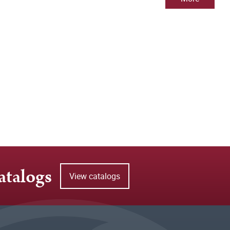
atalogs
View catalogs