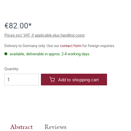
€82.00*
Prices incl. VAT, if applicable plus handling costs
Delivery to Germany only. Use our
contact form
for foreign inquiries.
available, deliverable in approx. 2-4 working days
Quantity:
Add to shopping cart
Abstract
Reviews