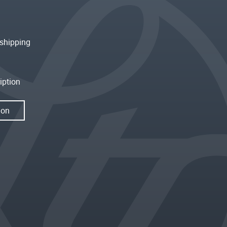
shipping
iption
ion