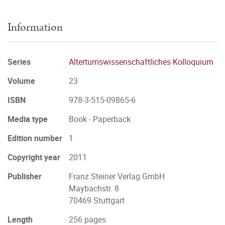
Information
Series
Altertumswissenschaftliches Kolloquium
Volume
23
ISBN
978-3-515-09865-6
Media type
Book - Paperback
Edition number
1.
Copyright year
2011
Publisher
Franz Steiner Verlag GmbH
Maybachstr. 8
70469 Stuttgart
Length
256 pages