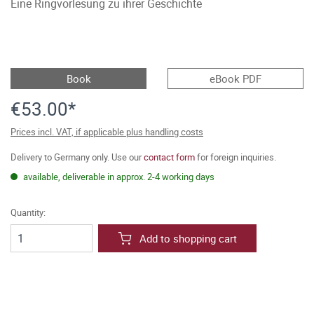
Eine Ringvorlesung zu ihrer Geschichte
Book
eBook PDF
€53.00*
Prices incl. VAT, if applicable plus handling costs
Delivery to Germany only. Use our
contact form
for foreign inquiries.
available, deliverable in approx. 2-4 working days
Quantity:
Add to shopping cart