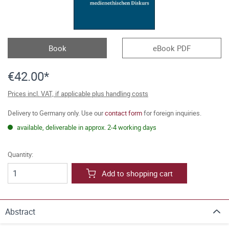
Book
eBook PDF
€42.00*
Prices incl. VAT, if applicable plus handling costs
Delivery to Germany only. Use our
contact form
for foreign inquiries.
available, deliverable in approx. 2-4 working days
Quantity:
Add to shopping cart
Abstract