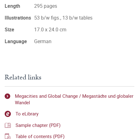
Length
295 pages
Illustrations
53 b/w figs., 13 b/w tables
Size
17.0 x 24.0 cm
Language
German
Related links
Megacities and Global Change / Megastädte und globaler
Wandel
To eLibrary
Sample chapter (PDF)
Table of contents (PDF)