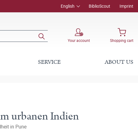
English
BiblioScout
Imprint
Your account
Shopping cart
SERVICE
ABOUT US
 im urbanen Indien
heit in Pune