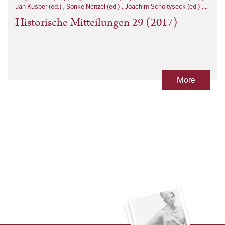
Jan Kusber (ed.)
,
Sönke Neitzel (ed.)
,
Joachim Scholtyseck (ed.)
,
Thomas Stamm-Kuhlmann (ed.)
Historische Mitteilungen 29 (2017)
More