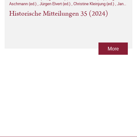
Aschmann (ed.)
,
Jürgen Elvert (ed.)
,
Christine Kleinjung (ed.)
,
Jan
Kusber (ed.)
,
Sönke Neitzel (ed.)
,
Joachim Scholtyseck (ed.)
,
Historische Mitteilungen 35 (2024)
Thomas Stamm-Kuhlmann (ed.)
,
Matthias Stickler (ed.)
More