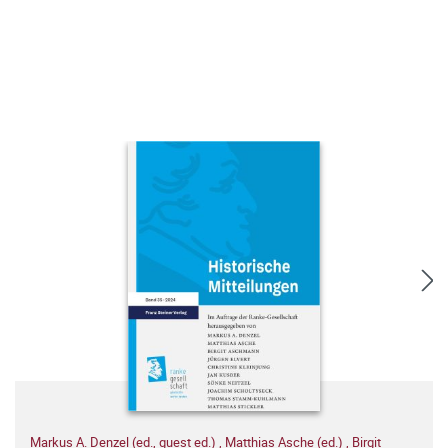
Markus A. Denzel (ed., guest ed.)
,
Matthias Asche (ed.)
,
Birgit