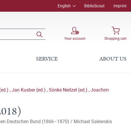
English
BiblioScout
Imprint
Your account
Shopping cart
SERVICE
ABOUT US
(ed.)
,
Jan Kusber (ed.)
,
Sönke Neitzel (ed.)
,
Joachim
2018)
en Deutschen Bund (1866–1870) / Michael Salewskis