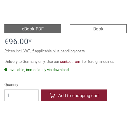
eBook PDF
Book
€96.00*
Prices incl. VAT, if applicable plus handling costs
Delivery to Germany only. Use our
contact form
for foreign inquiries.
available, immediately via download
Quantity:
Add to shopping cart