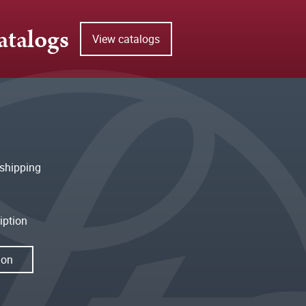
atalogs
View catalogs
shipping
iption
ion