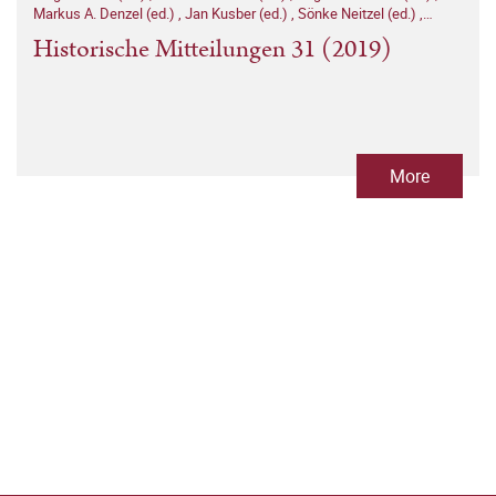
Markus A. Denzel (ed.)
,
Jan Kusber (ed.)
,
Sönke Neitzel (ed.)
,
Joachim Scholtyseck (ed.)
,
Thomas Stamm-Kuhlmann (ed.)
Historische Mitteilungen 31 (2019)
More