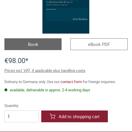
Book
eBook PDF
€98.00*
Prices incl. VAT, if applicable plus handling costs
Delivery to Germany only. Use our
contact form
for foreign inquiries.
available, deliverable in approx. 2-4 working days
Quantity:
Add to shopping cart