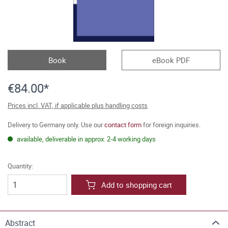
Book
eBook PDF
€84.00*
Prices incl. VAT, if applicable plus handling costs
Delivery to Germany only. Use our
contact form
for foreign inquiries.
available, deliverable in approx. 2-4 working days
Quantity:
Add to shopping cart
Abstract