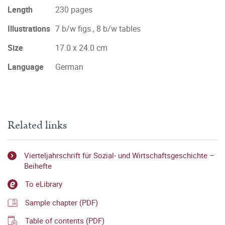
Length
230 pages
Illustrations
7 b/w figs., 8 b/w tables
Size
17.0 x 24.0 cm
Language
German
Related links
Vierteljahrschrift für Sozial- und Wirtschaftsgeschichte –
Beihefte
To eLibrary
Sample chapter (PDF)
Table of contents (PDF)