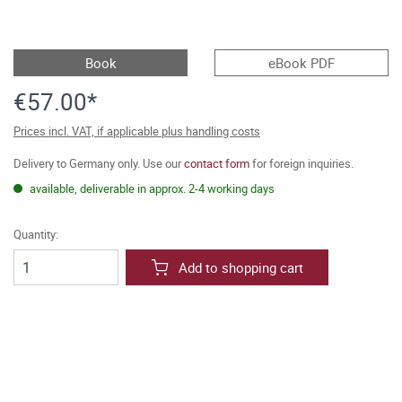
Book
eBook PDF
€57.00*
Prices incl. VAT, if applicable plus handling costs
Delivery to Germany only. Use our
contact form
for foreign inquiries.
available, deliverable in approx. 2-4 working days
Quantity:
Add to shopping cart