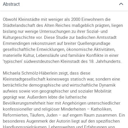
Abstract
Obwohl Kleinstädte mit weniger als 2000 Einwohnern die
Städtelandschaft des Alten Reiches maßgeblich prägten, liegen
bislang nur wenige Untersuchungen zu ihrer Sozial- und
Kulturgeschichte vor. Diese Studie zur badischen Amtsstadt
Emmendingen rekonstruiert auf breiter Quellengrundlage
gesellschaftliche Entwicklungen, ökonomische Aktivitäten,
materielle Kultur, Lebensläufe und familiäre Konflikte in einer
'typischen' südwestdeutschen Kleinstadt des 18. Jahrhunderts.
Michaela Schmölz-Häberlein zeigt, dass diese
Kleinstadtgesellschaft keineswegs statisch war, sondern eine
beträchtliche demographische und wirtschaftliche Dynamik
aufwies sowie von geographischer und sozialer Mobilität
geprägt war. Außerdem lebte die lutherische
Bevölkerungsmehrheit hier mit Angehörigen unterschiedlicher
konfessioneller und religiöser Minderheiten – Katholiken,
Reformierten, Täufern, Juden – auf engem Raum zusammen. Ein
besonderes Augenmerk der Autorin liegt auf den spezifischen
Handlungsspielräumen, Lebenswelten und Erfahrungen von