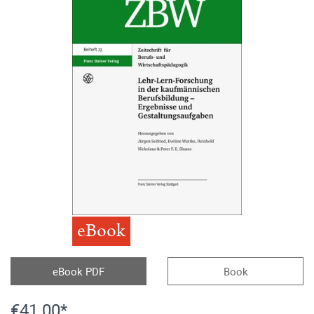
eBook
eBook PDF
Book
€41.00*