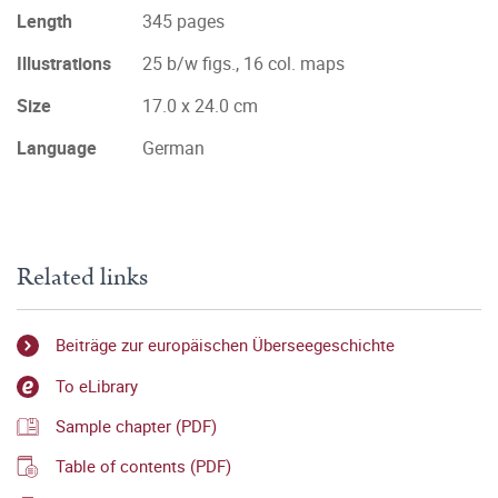
Length
345 pages
Illustrations
25 b/w figs., 16 col. maps
Size
17.0 x 24.0 cm
Language
German
Related links
Beiträge zur europäischen Überseegeschichte
To eLibrary
Sample chapter (PDF)
Table of contents (PDF)