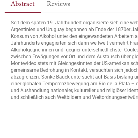
Abstract
Reviews
Seit dem späten 19. Jahrhundert organisierte sich eine 
Argentinien und Uruguay begannen ab Ende der 1870er Jah
Konsum von Alkohol unter den eingewanderten Arbeitern a
Jahrhunderts engagierten sich dann weltweit vermehrt Fr
Alkoholgegnerinnen und -gegner unterschiedlichster Coule
zwischen Erwägungen vor Ort und dem Austausch über glob
Montevideo stets mit Gleichgesinnten der US-amerikani
gemeinsame Bedrohung in Kontakt, versuchten sich jedoch
abzugrenzen. Sönke Bauck untersucht auf Basis bislang u
einer globalen Temperenzbewegung am Rio de la Plata – ein
und Aushandlung nationaler, kultureller und religiöser Id
und schließlich auch Weltbildern und Weltordnungsentwür