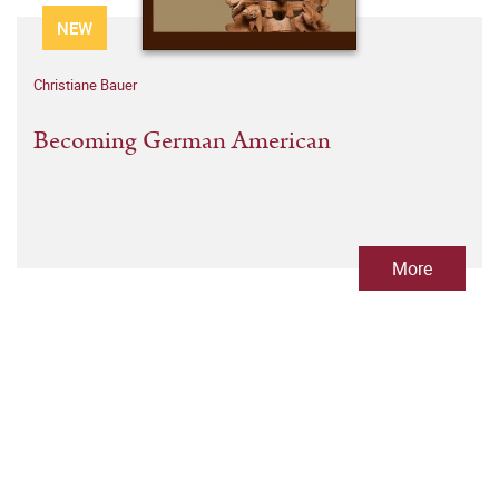
NEW
Christiane Bauer
Becoming German American
More