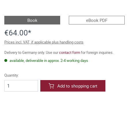
Book
eBook PDF
€64.00*
Prices incl. VAT, if applicable plus handling costs
Delivery to Germany only. Use our
contact form
for foreign inquiries.
available, deliverable in approx. 2-4 working days
Quantity:
Add to shopping cart