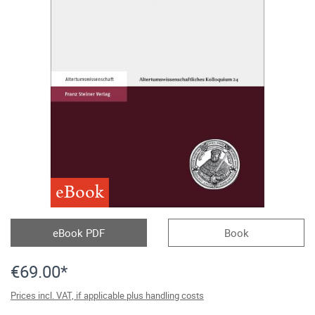
eBook
eBook PDF
Book
€69.00*
Prices incl. VAT, if applicable plus handling costs