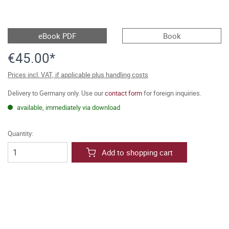
eBook PDF
Book
€45.00*
Prices incl. VAT, if applicable plus handling costs
Delivery to Germany only. Use our
contact form
for foreign inquiries.
available, immediately via download
Quantity:
Add to shopping cart