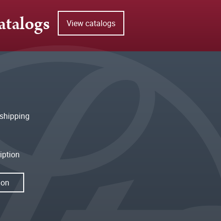
atalogs
View catalogs
shipping
iption
ion