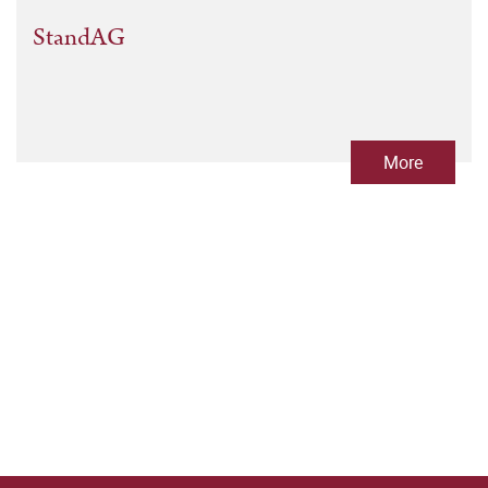
StandAG
More