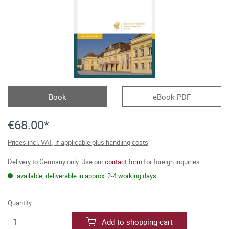
Book
eBook PDF
€68.00*
Prices incl. VAT, if applicable plus handling costs
Delivery to Germany only. Use our
contact form
for foreign inquiries.
available, deliverable in approx. 2-4 working days
Quantity:
Add to shopping cart