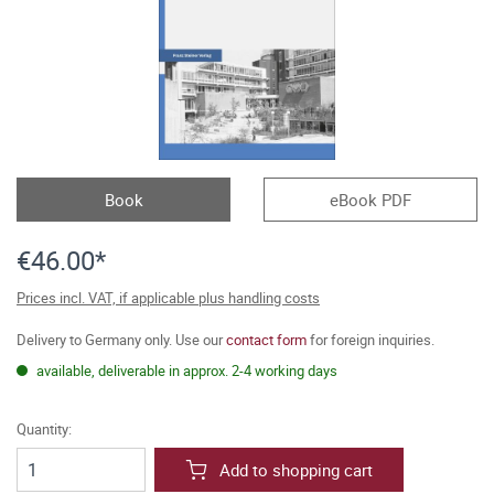
Book
eBook PDF
€46.00*
Prices incl. VAT, if applicable plus handling costs
Delivery to Germany only. Use our
contact form
for foreign inquiries.
available, deliverable in approx. 2-4 working days
Quantity:
Add to shopping cart