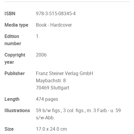
ISBN
978-3-515-08345-4
Media type
Book - Hardcover
Edition
1.
number
Copyright
2006
year
Publisher
Franz Steiner Verlag GmbH
Maybachstr. 8
70469 Stuttgart
Length
474 pages
Illustrations
59 b/w figs., 3 col. figs., m. 3 Farb.- u. 59
s/w-Abb.
Size
17.0 x 24.0 cm