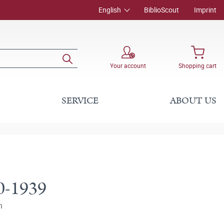
English
BiblioScout
Imprint
Your account
Shopping cart
SERVICE
ABOUT US
0-1939
h