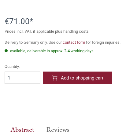
€71.00*
Prices incl. VAT, if applicable plus handling costs
Delivery to Germany only. Use our
contact form
for foreign inquiries.
available, deliverable in approx. 2-4 working days
Quantity:
Add to shopping cart
Abstract
Reviews