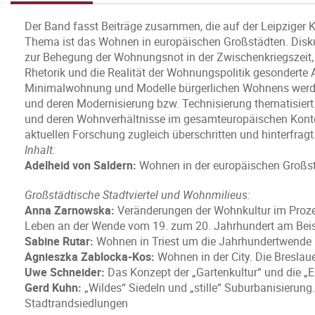
Der Band fasst Beiträge zusammen, die auf der Leipziger
Thema ist das Wohnen in europäischen Großstädten. Diskuti
zur Behegung der Wohnungsnot in der Zwischenkriegszeit, w
Rhetorik und die Realität der Wohnungspolitik gesonderte A
Minimalwohnung und Modelle bürgerlichen Wohnens wer
und deren Modernisierung bzw. Technisierung thematisiert
und deren Wohnverhältnisse im gesamteuropäischen Kontex
aktuellen Forschung zugleich überschritten und hinterfragt
Inhalt:
Adelheid von Saldern:
Wohnen in der europäischen Großst
Großstädtische Stadtviertel und Wohnmilieus:
Anna Zarnowska:
Veränderungen der Wohnkultur im Proze
Leben an der Wende vom 19. zum 20. Jahrhundert am Bei
Sabine Rutar:
Wohnen in Triest um die Jahrhundertwende
Agnieszka Zablocka-Kos:
Wohnen in der City. Die Breslaue
Uwe Schneider:
Das Konzept der „Gartenkultur“ und die „
Gerd Kuhn:
„Wildes“ Siedeln und „stille“ Suburbanisierun
Stadtrandsiedlungen