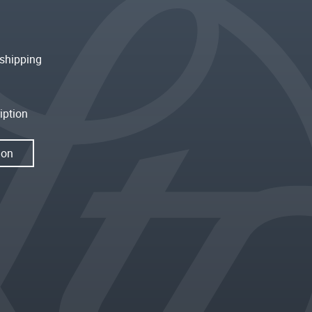
shipping
iption
ion