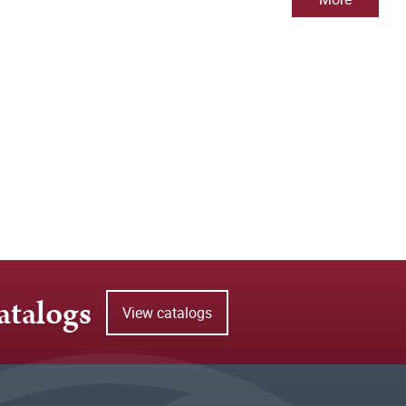
atalogs
View catalogs