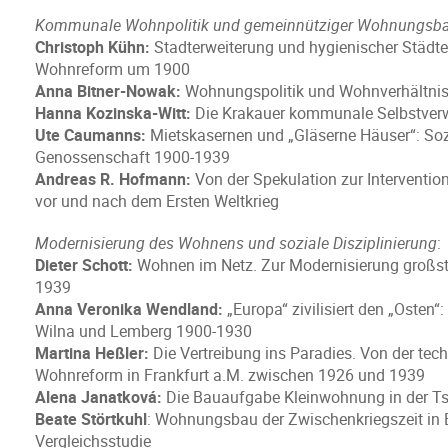
Kommunale Wohnpolitik und gemeinnütziger Wohnungsba
Christoph Kühn:
Stadterweiterung und hygienischer Städteb
Wohnreform um 1900
Anna Bitner-Nowak:
Wohnungspolitik und Wohnverhältnis
Hanna Kozinska-Witt:
Die Krakauer kommunale Selbstverw
Ute Caumanns:
Mietskasernen und „Gläserne Häuser“: So
Genossenschaft 1900-1939
Andreas R. Hofmann:
Von der Spekulation zur Interventi
vor und nach dem Ersten Weltkrieg
Modernisierung des Wohnens und soziale Disziplinierung
:
Dieter Schott:
Wohnen im Netz. Zur Modernisierung großs
1939
Anna Veronika Wendland:
„Europa“ zivilisiert den „Osten
Wilna und Lemberg 1900-1930
Martina Heßler:
Die Vertreibung ins Paradies. Von der tec
Wohnreform in Frankfurt a.M. zwischen 1926 und 1939
Alena Janatková:
Die Bauaufgabe Kleinwohnung in der Ts
Beate Störtkuhl
: Wohnungsbau der Zwischenkriegszeit in B
Vergleichsstudie