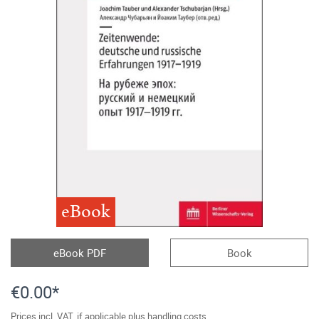
eBook
eBook PDF
Book
€0.00*
Prices incl. VAT, if applicable plus handling costs