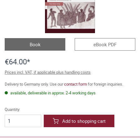
Book
eBook PDF
€64.00*
Prices incl. VAT, if applicable plus handling costs
Delivery to Germany only. Use our
contact form
for foreign inquiries.
available, deliverable in approx. 2-4 working days
Quantity:
Add to shopping cart