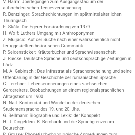
V. Harm: Überlegungen zum Ausgangsstadium der
althochdeutschen Tenuesverschiebung
R. Bentzinger: Sprachschichtungen im spätmittelalterlichen
Thüringisch
E. Skála: Die Egerer Forstordnung von 1379
H. Wolf: Luthers Umgang mit Anthroponymen
Z. Muljacic: Auf der Suche nach einer wahrscheinlich nicht
fertiggestellten historischen Grammatik
P. Seidensticker: Kräuterbücher und Sprachwissenschaft
J. Riecke: Deutsche Sprache und deutschsprachige Zeitungen in
Lódz
M. A. Gabinschi: Das Infrastrat als Spracherscheinung und seine
Offenbarung in der Geschichte der rumänischen Sprache
G. Lerchner: Lebenserinnerungen eines sächsischen
Gardereiters. Beobachtungen an einem regionalsprachlichen
Alltagstext um 1900
N. Nail: Kontinuität und Wandel in der deutschen
Studentensprache des 19. und 20. Jhs.
G. Bellmann: Biographie und Lexik: der Konspekt
H. J. Dingeldein: K. Bernhardi und die Sprachgrenzen im
Deutschen
R. Grosse: Phonetisch-phonologische Anmerkungen zum