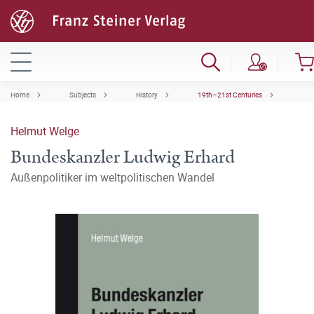
Home
Subjects
History
19th–21st Centuries
Helmut Welge
Bundeskanzler Ludwig Erhard
Außenpolitiker im weltpolitischen Wandel