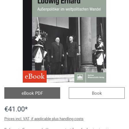
eBook
eBook PDF
Book
€41.00*
Prices incl. VAT, if applicable plus handling costs