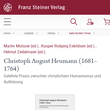
Home
Subjects
History
Early Modern Times
Martin Mulsow (ed.)
,
Kasper Risbjerg Eskildsen (ed.)
,
Helmut Zedelmaier (ed.)
Christoph August Heumann (1681–
1764)
Gelehrte Praxis zwischen christlichem Humanismus und
Aufklärung