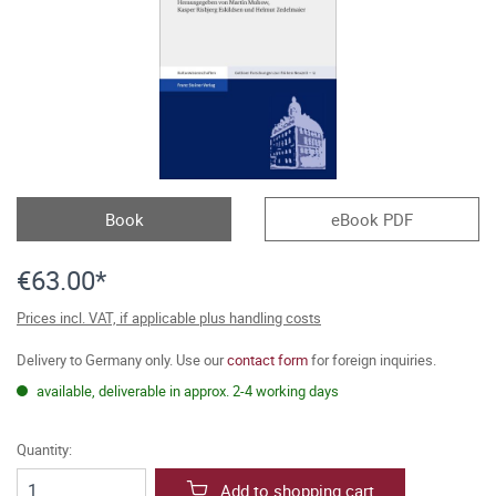
Book
eBook PDF
€63.00*
Prices incl. VAT, if applicable plus handling costs
Delivery to Germany only. Use our
contact form
for foreign inquiries.
available, deliverable in approx. 2-4 working days
Quantity:
Add to shopping cart