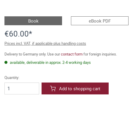
Book
eBook PDF
€60.00*
Prices incl. VAT, if applicable plus handling costs
Delivery to Germany only. Use our
contact form
for foreign inquiries.
available, deliverable in approx. 2-4 working days
Quantity:
Add to shopping cart