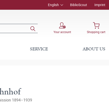
English
BiblioScout
Imprint
Your account
Shopping cart
SERVICE
ABOUT US
ahnhof
smission 1894–1939