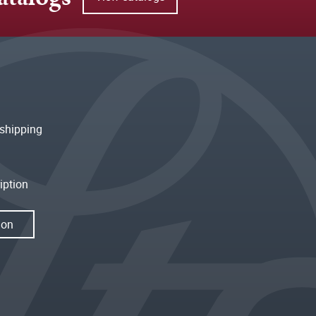
shipping
iption
ion