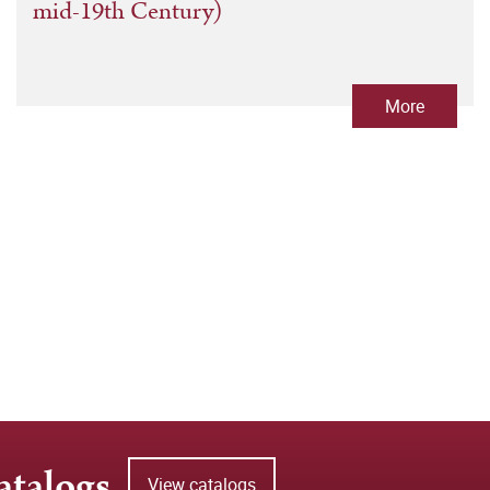
mid-19th Century)
More
atalogs
View catalogs