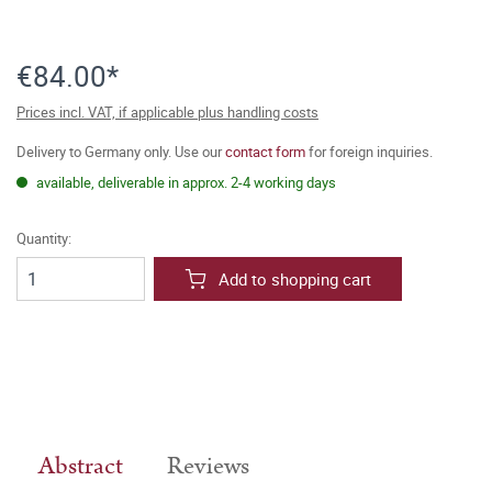
€84.00*
Prices incl. VAT, if applicable plus handling costs
Delivery to Germany only. Use our
contact form
for foreign inquiries.
available, deliverable in approx. 2-4 working days
Quantity:
Add to shopping cart
Abstract
Reviews