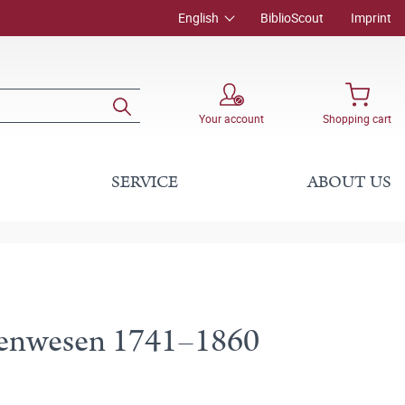
English
BiblioScout
Imprint
Your account
Shopping cart
SERVICE
ABOUT US
ttenwesen 1741–1860