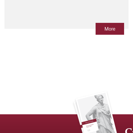
More
C