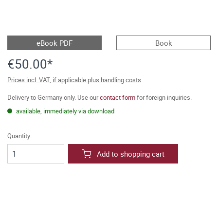
eBook PDF
Book
€50.00*
Prices incl. VAT, if applicable plus handling costs
Delivery to Germany only. Use our
contact form
for foreign inquiries.
available, immediately via download
Quantity:
Add to shopping cart