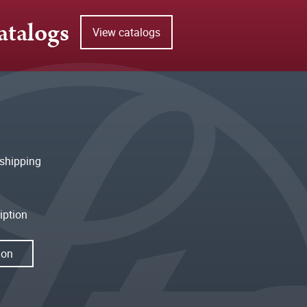
atalogs
View catalogs
shipping
iption
ion