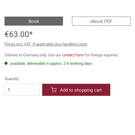
Book
eBook PDF
€63.00*
Prices incl. VAT, if applicable plus handling costs
Delivery to Germany only. Use our
contact form
for foreign inquiries.
available, deliverable in approx. 2-4 working days
Quantity:
Add to shopping cart