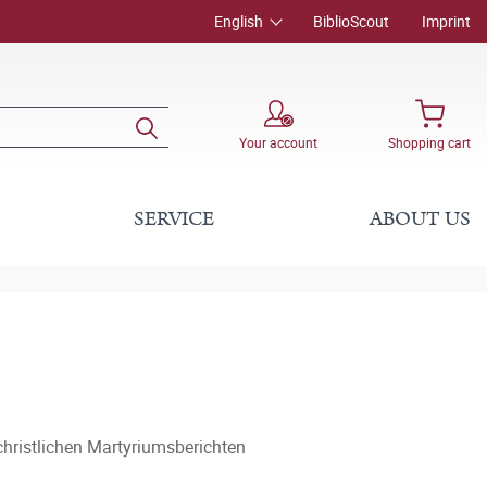
English
BiblioScout
Imprint
Your account
Shopping cart
SERVICE
ABOUT US
christlichen Martyriumsberichten