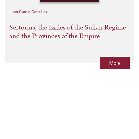
Juan García González
Sertorius, the Exiles of the Sullan Regime
and the Provinces of the Empire
More