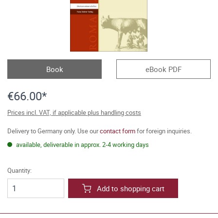
Book
eBook PDF
€66.00*
Prices incl. VAT, if applicable plus handling costs
Delivery to Germany only. Use our
contact form
for foreign inquiries.
available, deliverable in approx. 2-4 working days
Quantity:
Add to shopping cart