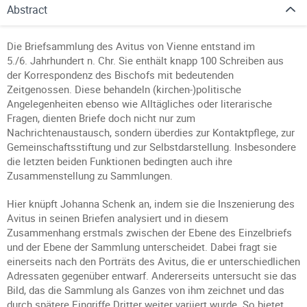
Abstract
Die Briefsammlung des Avitus von Vienne entstand im
5./6. Jahrhundert n. Chr. Sie enthält knapp 100 Schreiben aus
der Korrespondenz des Bischofs mit bedeutenden
Zeitgenossen. Diese behandeln (kirchen-)politische
Angelegenheiten ebenso wie Alltägliches oder literarische
Fragen, dienten Briefe doch nicht nur zum
Nachrichtenaustausch, sondern überdies zur Kontaktpflege, zur
Gemeinschaftsstiftung und zur Selbstdarstellung. Insbesondere
die letzten beiden Funktionen bedingten auch ihre
Zusammenstellung zu Sammlungen.
Hier knüpft Johanna Schenk an, indem sie die Inszenierung des
Avitus in seinen Briefen analysiert und in diesem
Zusammenhang erstmals zwischen der Ebene des Einzelbriefs
und der Ebene der Sammlung unterscheidet. Dabei fragt sie
einerseits nach den Porträts des Avitus, die er unterschiedlichen
Adressaten gegenüber entwarf. Andererseits untersucht sie das
Bild, das die Sammlung als Ganzes von ihm zeichnet und das
durch spätere Eingriffe Dritter weiter variiert wurde. So bietet