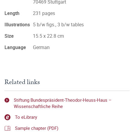
70469 Stuttgart
Length
231 pages
Illustrations
5 b/w figs., 3 b/w tables
Size
15.5 x 22.8 cm
Language
German
Related links
Stiftung Bundespräsident-Theodor-Heuss-Haus –
Wissenschaftliche Reihe
To eLibrary
Sample chapter (PDF)