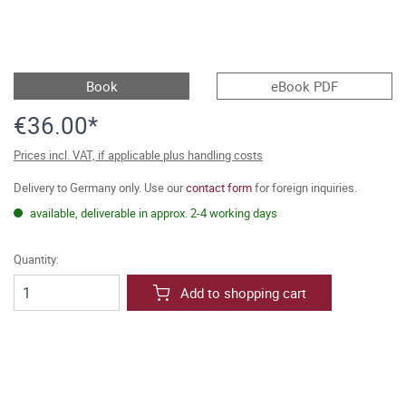
Book
eBook PDF
€36.00*
Prices incl. VAT, if applicable plus handling costs
Delivery to Germany only. Use our
contact form
for foreign inquiries.
available, deliverable in approx. 2-4 working days
Quantity:
Add to shopping cart