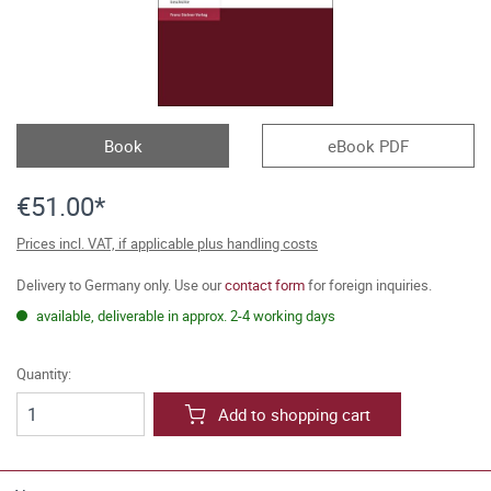
Book
eBook PDF
€51.00*
Prices incl. VAT, if applicable plus handling costs
Delivery to Germany only. Use our
contact form
for foreign inquiries.
available, deliverable in approx. 2-4 working days
Quantity:
Add to shopping cart