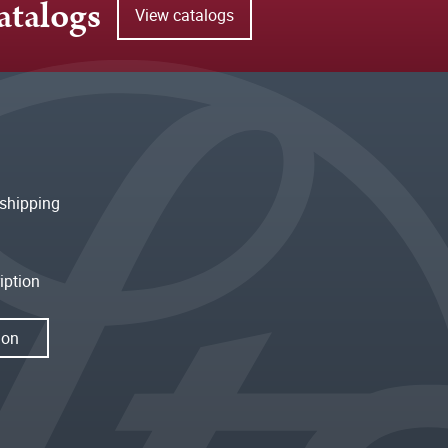
atalogs
View catalogs
shipping
iption
ion