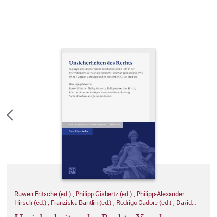
Ruwen Fritsche (ed.)
,
Philipp Gisbertz (ed.)
,
Philipp-Alexander
Hirsch (ed.)
,
Franziska Bantlin (ed.)
,
Rodrigo Cadore (ed.)
,
David
Freudenberg (ed.)
,
Sabine Klostermann (ed.)
,
Laura Wallenfels (ed.)