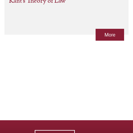
Kant's Theory of Law
More