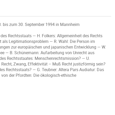
28. bis zum 30. September 1994 in Mannheim
 des Rechtsstaats — H. Folkers: Allgemeinheit des Rechts
it als Legitimationsproblem — R. Wahl: Die Person im
ungen zur europäischen und japanischen Entwicklung — W.
idee — B. Schünemann: Aufarbeitung von Unrecht aus
ch des Rechtsstaates: Menschenrechtsmission? — U.
 Recht, Zwang, Effektivität – Muß Recht justizförmig sein?
es Rechtsstaats? — G. Teubner: Altera Pars Audiatur: Das
. von der Pfordten: Die ökologisch-ethische