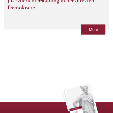
Justizberichterstattung in der direkten
Demokratie
More