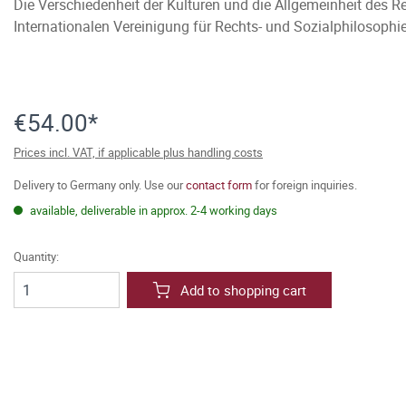
Die Verschiedenheit der Kulturen und die Allgemeinheit des R
Internationalen Vereinigung für Rechts- und Sozialphilosoph
€54.00*
Prices incl. VAT, if applicable plus handling costs
Delivery to Germany only. Use our
contact form
for foreign inquiries.
available, deliverable in approx. 2-4 working days
Quantity:
Add to shopping cart