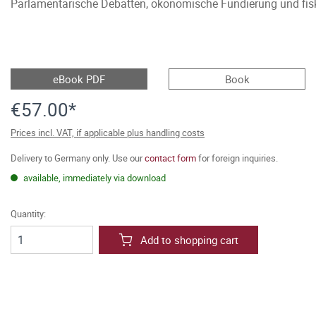
Parlamentarische Debatten, ökonomische Fundierung und fis
eBook PDF
Book
€57.00*
Prices incl. VAT, if applicable plus handling costs
Delivery to Germany only. Use our
contact form
for foreign inquiries.
available, immediately via download
Quantity:
Add to shopping cart