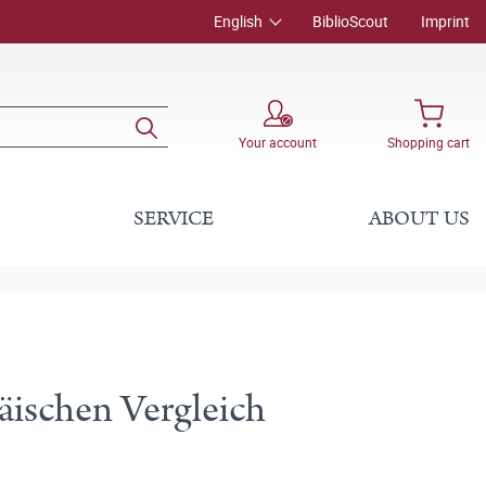
English
BiblioScout
Imprint
Your account
Shopping cart
SERVICE
ABOUT US
äischen Vergleich