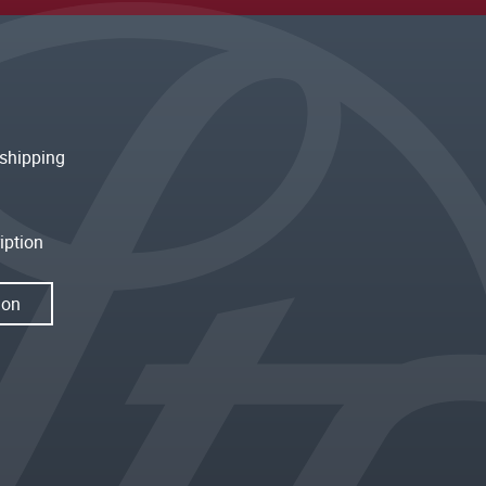
shipping
iption
ion