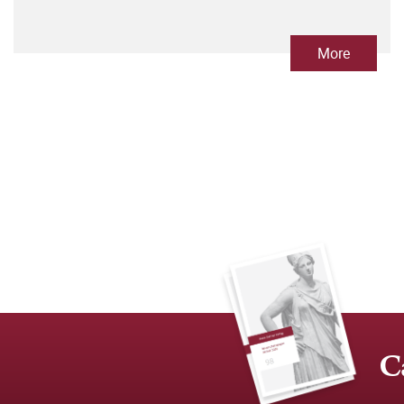
More
C