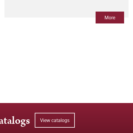
More
atalogs
View catalogs