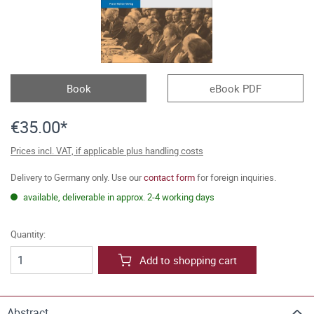
Book
eBook PDF
€35.00*
Prices incl. VAT, if applicable plus handling costs
Delivery to Germany only. Use our
contact form
for foreign inquiries.
available, deliverable in approx. 2-4 working days
Quantity:
Add to shopping cart
Abstract