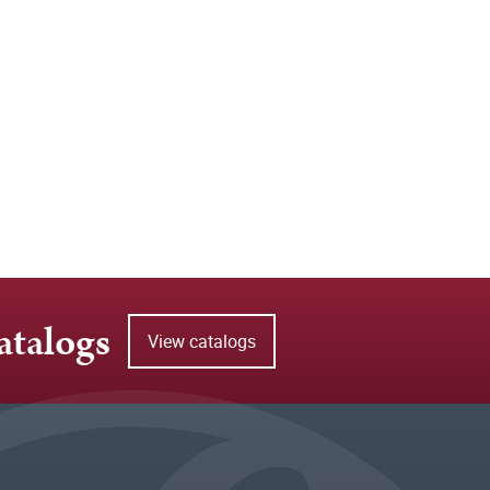
atalogs
View catalogs