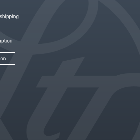
shipping
iption
ion