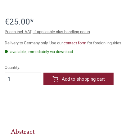
€25.00*
Prices incl. VAT, if applicable plus handling costs
Delivery to Germany only. Use our
contact form
for foreign inquiries.
available, immediately via download
Quantity:
Add to shopping cart
Abstract