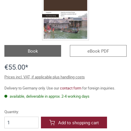
Book
eBook PDF
€55.00*
Prices incl. VAT, if applicable plus handling costs
Delivery to Germany only. Use our
contact form
for foreign inquiries.
available, deliverable in approx. 2-4 working days
Quantity:
Add to shopping cart