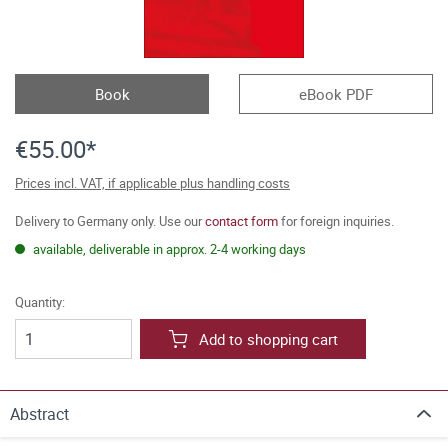
Book
eBook PDF
€55.00*
Prices incl. VAT, if applicable plus handling costs
Delivery to Germany only. Use our
contact form
for foreign inquiries.
available, deliverable in approx. 2-4 working days
Quantity:
Add to shopping cart
Abstract