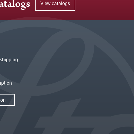
atalogs
View catalogs
shipping
iption
ion