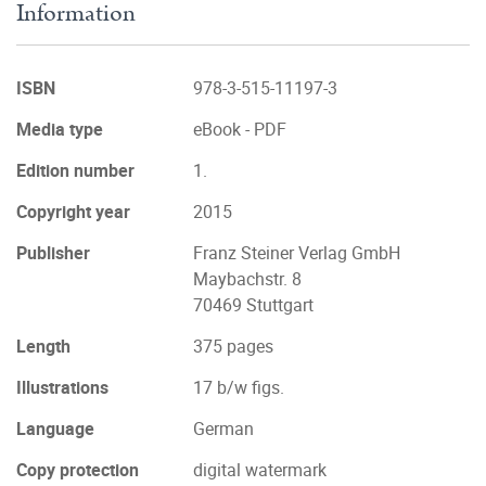
Information
ISBN
978-3-515-11197-3
Media type
eBook - PDF
Edition number
1.
Copyright year
2015
Publisher
Franz Steiner Verlag GmbH
Maybachstr. 8
70469 Stuttgart
Length
375 pages
Illustrations
17 b/w figs.
Language
German
Copy protection
digital watermark