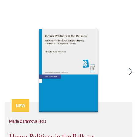
NEW
Maria Baramova (ed.)
Homo-Politicus in the Balkans