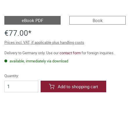
eBook PDF
Book
€77.00*
Prices incl. VAT, if applicable plus handling costs
Delivery to Germany only. Use our
contact form
for foreign inquiries.
available, immediately via download
Quantity:
Add to shopping cart