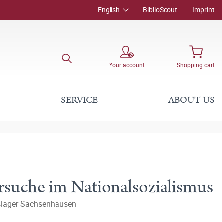
English
BiblioScout
Imprint
Your account
Shopping cart
SERVICE
ABOUT US
suche im Nationalsozialismus
nslager Sachsenhausen