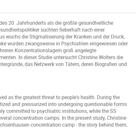
es 20. Jahrhunderts als die größte gesundheitliche
ndheitspolitiker suchten fieberhaft nach einer
us wuchs die Stigmatisierung der Kranken und der Druck,
anke wurden zwangsweise in Psychiatrien eingewiesen oder
hreren Konzentrationslagern groß angelegte
ten. In dieser Studie untersucht Christine Wolters die
tergründe, das Netzwerk von Tätern, deren Biografien und
ived as the greatest threat to people's health. During the
matized and pressurized into undergoing questionable forms
ly committed to psychiatric institutions, while the SS
eral concentration camps. In the present study, Christine
chsenhausen concentration camp - the story behind them,