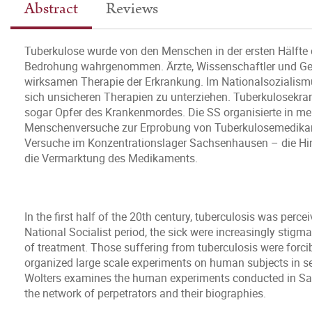
Abstract
Reviews
Tuberkulose wurde von den Menschen in der ersten Hälfte d
Bedrohung wahrgenommen. Ärzte, Wissenschaftler und Gesu
wirksamen Therapie der Erkrankung. Im Nationalsozialism
sich unsicheren Therapien zu unterziehen. Tuberkulosekr
sogar Opfer des Krankenmordes. Die SS organisierte in me
Menschenversuche zur Erprobung von Tuberkulosemedikamen
Versuche im Konzentrationslager Sachsenhausen – die Hin
die Vermarktung des Medikaments.
In the first half of the 20th century, tuberculosis was perce
National Socialist period, the sick were increasingly stig
of treatment. Those suffering from tuberculosis were forcib
organized large scale experiments on human subjects in sev
Wolters examines the human experiments conducted in Sa
the network of perpetrators and their biographies.