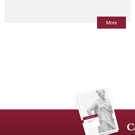
More
C