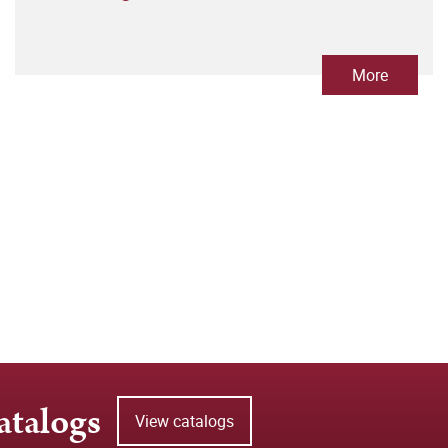
More
atalogs
View catalogs