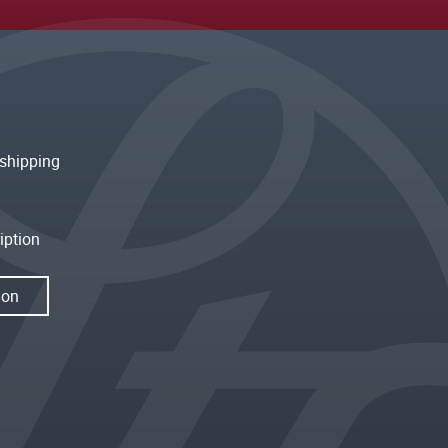
shipping
iption
ion