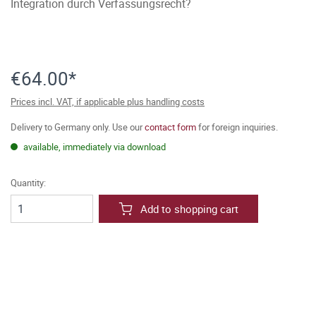
Integration durch Verfassungsrecht?
€64.00*
Prices incl. VAT, if applicable plus handling costs
Delivery to Germany only. Use our
contact form
for foreign inquiries.
available, immediately via download
Quantity:
Add to shopping cart