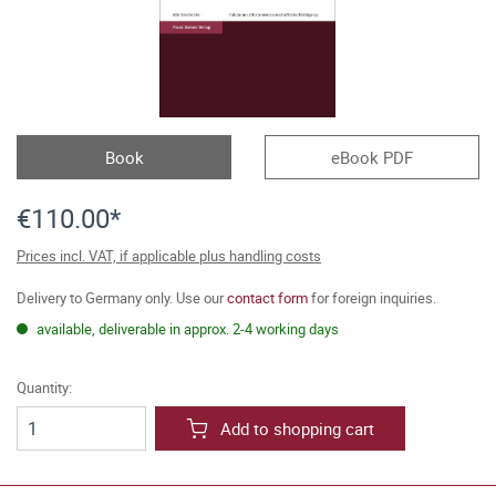
Book
eBook PDF
€110.00*
Prices incl. VAT, if applicable plus handling costs
Delivery to Germany only. Use our
contact form
for foreign inquiries.
available, deliverable in approx. 2-4 working days
Quantity:
Add to shopping cart