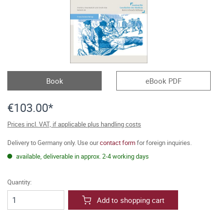
Book
eBook PDF
€103.00*
Prices incl. VAT, if applicable plus handling costs
Delivery to Germany only. Use our
contact form
for foreign inquiries.
available, deliverable in approx. 2-4 working days
Quantity:
Add to shopping cart