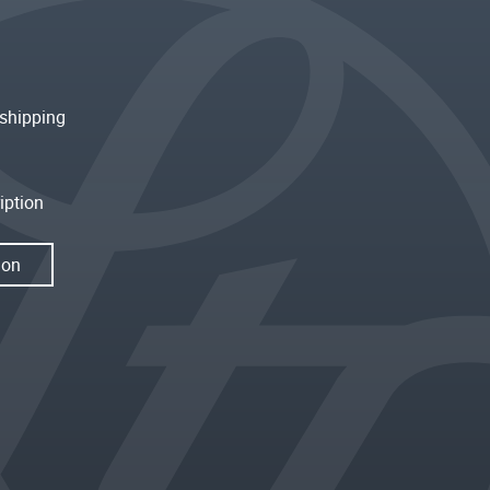
shipping
iption
ion