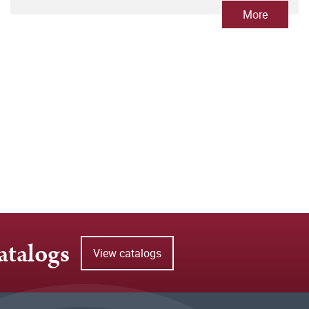
More
atalogs
View catalogs