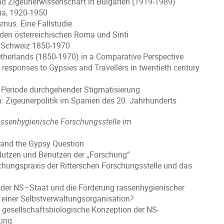
nd Zigeunerwissenschaft in Bulgarien (1919-1989)
ia, 1920-1950
us. Eine Fallstudie
den österreichischen Roma und Sinti
r Schweiz 1850-1970
therlands (1850-1970) in a Comparative Perspective
 responses to Gypsies and Travellers in twentieth century
 Periode durchgehender Stigmatisierung
: Zigeunerpolitik im Spanien des 20. Jahrhunderts
 rassenhygienische Forschungsstelle im
, and the Gypsy Question
 Nutzen und Benutzen der „Forschung“
chungspraxis der Ritterschen Forschungsstelle und das
 der NS–Staat und die Förderung rassenhygienischer
 einer Selbstverwaltungsorganisation?
gesellschaftsbiologische Konzeption der NS-
gung