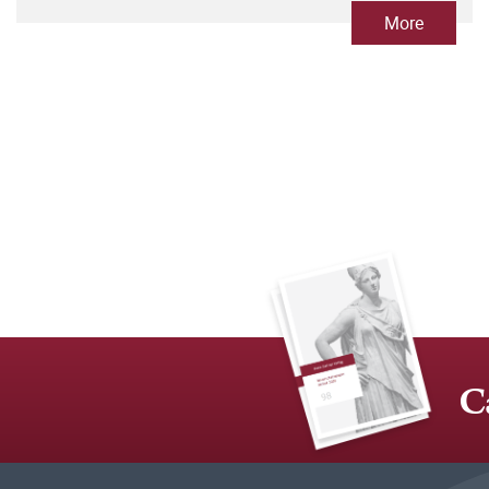
More
C