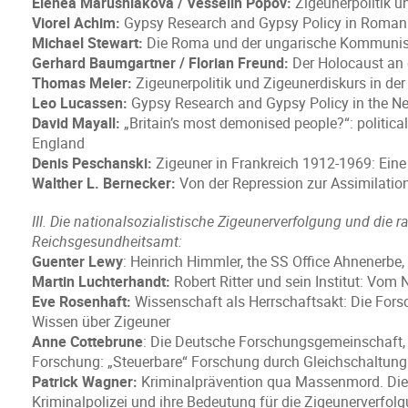
Elenea Marushiakova / Vesselin Popov:
Zigeunerpolitik u
Viorel Achim:
Gypsy Research and Gypsy Policy in Roman
Michael Stewart:
Die Roma und der ungarische Kommunism
Gerhard Baumgartner / Florian Freund:
Der Holocaust an 
Thomas Meier:
Zigeunerpolitik und Zigeunerdiskurs in de
Leo Lucassen:
Gypsy Research and Gypsy Policy in the Ne
David Mayall:
„Britain’s most demonised people?“: political
England
Denis Peschanski:
Zigeuner in Frankreich 1912-1969: Eine
Walther L. Bernecker:
Von der Repression zur Assimilation
III. Die nationalsozialistische Zigeunerverfolgung und die
Reichsgesundheitsamt:
Guenter Lewy
: Heinrich Himmler, the SS Office Ahnenerbe
Martin Luchterhandt:
Robert Ritter und sein Institut: Vom
Eve Rosenhaft:
Wissenschaft als Herrschaftsakt: Die Fors
Wissen über Zigeuner
Anne Cottebrune
: Die Deutsche Forschungsgemeinschaft,
Forschung: „Steuerbare“ Forschung durch Gleichschaltung
Patrick Wagner:
Kriminalprävention qua Massenmord. Die 
Kriminalpolizei und ihre Bedeutung für die Zigeunerverfol