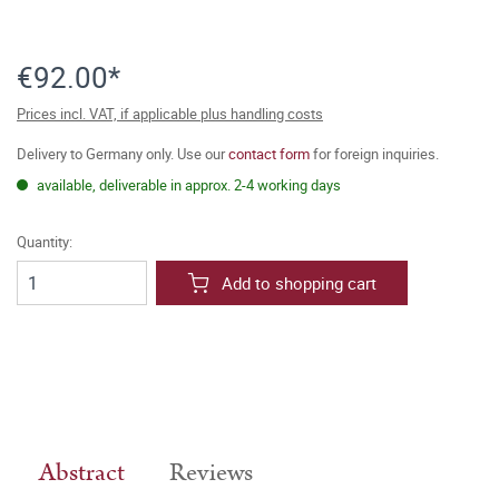
€92.00*
Prices incl. VAT, if applicable plus handling costs
Delivery to Germany only. Use our
contact form
for foreign inquiries.
available, deliverable in approx. 2-4 working days
Quantity:
Add to shopping cart
Abstract
Reviews