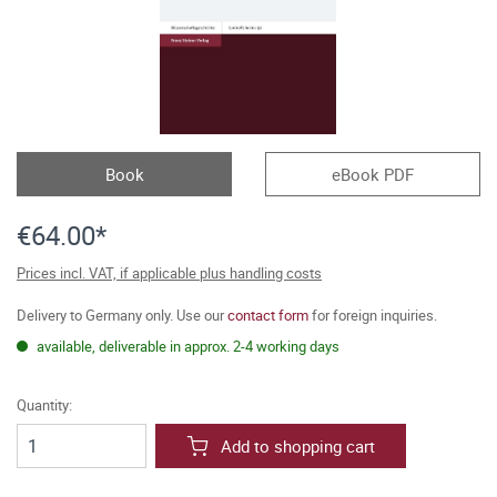
Book
eBook PDF
€64.00*
Prices incl. VAT, if applicable plus handling costs
Delivery to Germany only. Use our
contact form
for foreign inquiries.
available, deliverable in approx. 2-4 working days
Quantity:
Add to shopping cart