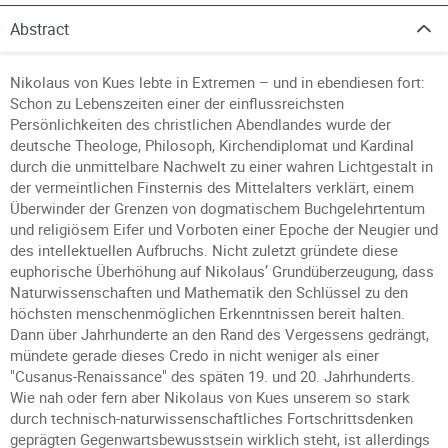
Abstract
Nikolaus von Kues lebte in Extremen – und in ebendiesen fort:
Schon zu Lebenszeiten einer der einflussreichsten
Persönlichkeiten des christlichen Abendlandes wurde der
deutsche Theologe, Philosoph, Kirchendiplomat und Kardinal
durch die unmittelbare Nachwelt zu einer wahren Lichtgestalt in
der vermeintlichen Finsternis des Mittelalters verklärt, einem
Überwinder der Grenzen von dogmatischem Buchgelehrtentum
und religiösem Eifer und Vorboten einer Epoche der Neugier und
des intellektuellen Aufbruchs. Nicht zuletzt gründete diese
euphorische Überhöhung auf Nikolaus’ Grundüberzeugung, dass
Naturwissenschaften und Mathematik den Schlüssel zu den
höchsten menschenmöglichen Erkenntnissen bereit halten.
Dann über Jahrhunderte an den Rand des Vergessens gedrängt,
mündete gerade dieses Credo in nicht weniger als einer
"Cusanus-Renaissance" des späten 19. und 20. Jahrhunderts.
Wie nah oder fern aber Nikolaus von Kues unserem so stark
durch technisch-naturwissenschaftliches Fortschrittsdenken
geprägten Gegenwartsbewusstsein wirklich steht, ist allerdings