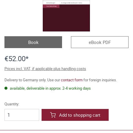
Book
eBook PDF
€52.00*
Prices incl. VAT, if applicable plus handling costs
Delivery to Germany only. Use our
contact form
for foreign inquiries.
available, deliverable in approx. 2-4 working days
Quantity:
Add to shopping cart