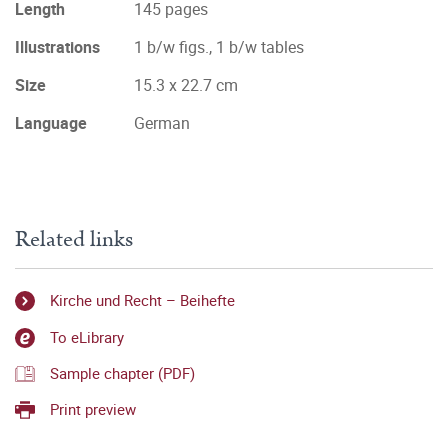
Length
145 pages
Illustrations
1 b/w figs., 1 b/w tables
Size
15.3 x 22.7 cm
Language
German
Related links
Kirche und Recht – Beihefte
To eLibrary
Sample chapter (PDF)
Print preview