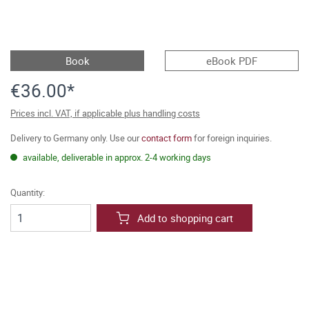
Book
eBook PDF
€36.00*
Prices incl. VAT, if applicable plus handling costs
Delivery to Germany only. Use our
contact form
for foreign inquiries.
available, deliverable in approx. 2-4 working days
Quantity:
Add to shopping cart