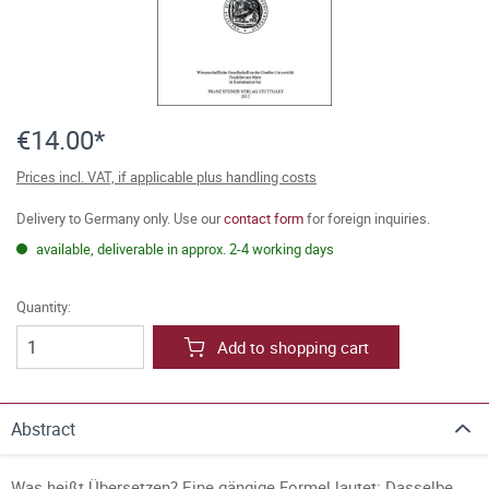
€14.00*
Prices incl. VAT, if applicable plus handling costs
Delivery to Germany only. Use our
contact form
for foreign inquiries.
available, deliverable in approx. 2-4 working days
Quantity:
Add to shopping cart
Abstract
Was heißt Übersetzen? Eine gängige Formel lautet: Dasselbe