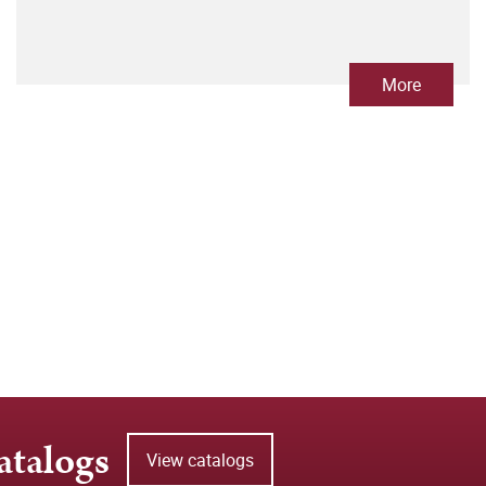
More
atalogs
View catalogs