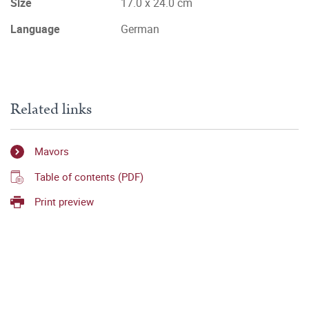
Size
17.0 x 24.0 cm
Language
German
Related links
Mavors
Table of contents (PDF)
Print preview