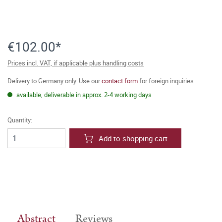
€102.00*
Prices incl. VAT, if applicable plus handling costs
Delivery to Germany only. Use our
contact form
for foreign inquiries.
available, deliverable in approx. 2-4 working days
Quantity:
Add to shopping cart
Abstract
Reviews