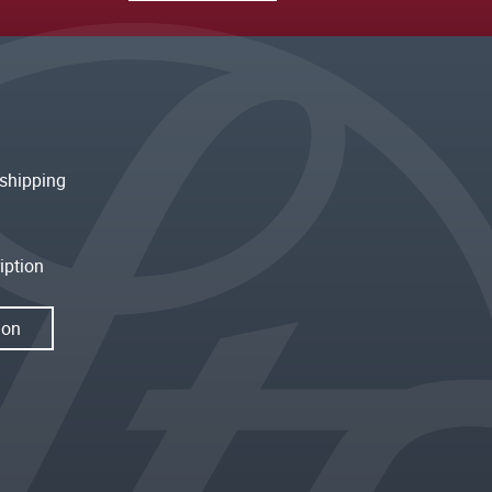
shipping
iption
ion