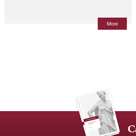
More
C