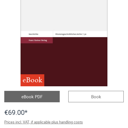
eBook
eBook PDF
Book
€69.00*
Prices incl. VAT, if applicable plus handling costs