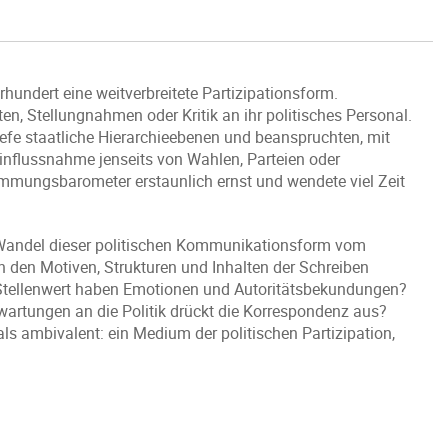
hrhundert eine weitverbreitete Partizipationsform.
n, Stellungnahmen oder Kritik an ihr politisches Personal.
efe staatliche Hierarchieebenen und beanspruchten, mit
Einflussnahme jenseits von Wahlen, Parteien oder
immungsbarometer erstaunlich ernst und wendete viel Zeit
Wandel dieser politischen Kommunikationsform vom
h den Motiven, Strukturen und Inhalten der Schreiben
 Stellenwert haben Emotionen und Autoritätsbekundungen?
artungen an die Politik drückt die Korrespondenz aus?
als ambivalent: ein Medium der politischen Partizipation,