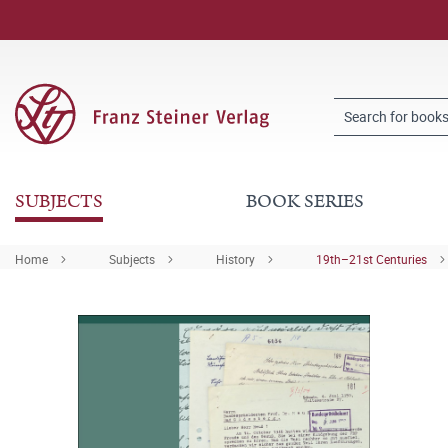
SUBJECTS
BOOK SERIES
Home
Subjects
History
19th–21st Centuries