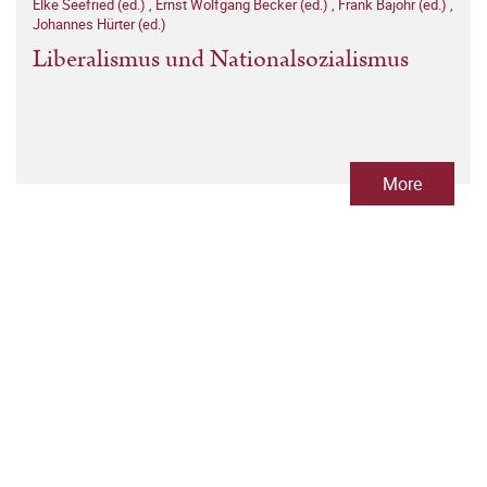
Elke Seefried (ed.)
,
Ernst Wolfgang Becker (ed.)
,
Frank Bajohr (ed.)
,
Johannes Hürter (ed.)
Liberalismus und Nationalsozialismus
More