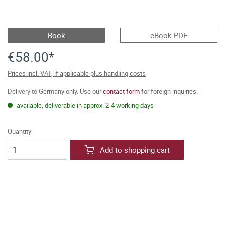
Book
eBook PDF
€58.00*
Prices incl. VAT, if applicable plus handling costs
Delivery to Germany only. Use our
contact form
for foreign inquiries.
available, deliverable in approx. 2-4 working days
Quantity:
Add to shopping cart