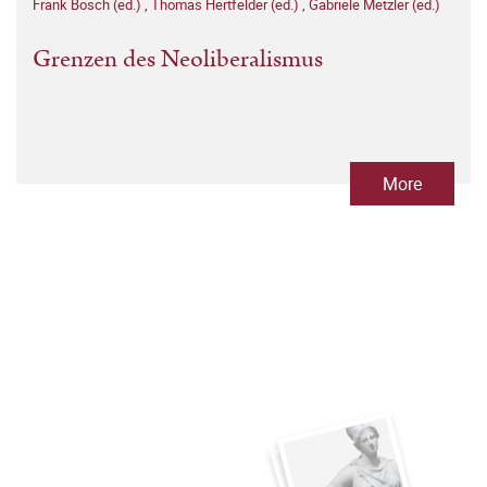
Frank Bösch (ed.)
,
Thomas Hertfelder (ed.)
,
Gabriele Metzler (ed.)
Grenzen des Neoliberalismus
More