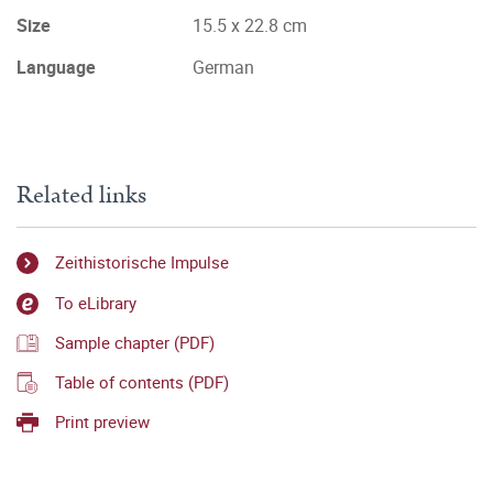
Size
15.5 x 22.8 cm
Language
German
Related links
Zeithistorische Impulse
To eLibrary
Sample chapter (PDF)
Table of contents (PDF)
Print preview