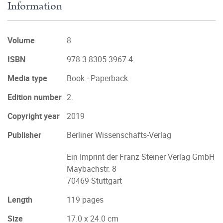
Information
Volume
8
ISBN
978-3-8305-3967-4
Media type
Book - Paperback
Edition number
2.
Copyright year
2019
Publisher
Berliner Wissenschafts-Verlag
Ein Imprint der Franz Steiner Verlag GmbH
Maybachstr. 8
70469 Stuttgart
Length
119 pages
Size
17.0 x 24.0 cm