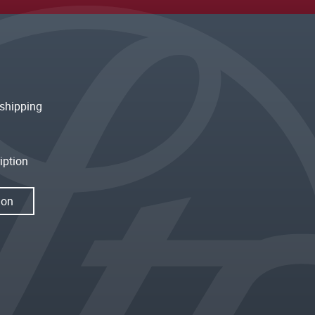
shipping
iption
ion