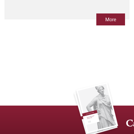
More
C