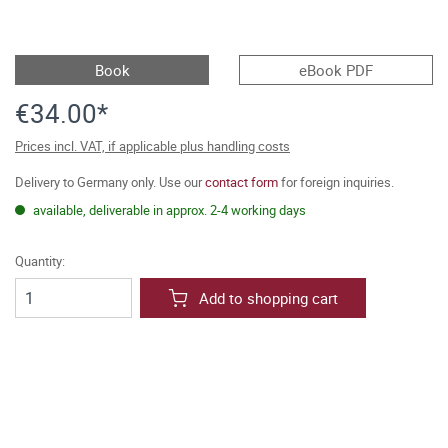
Book
eBook PDF
€34.00*
Prices incl. VAT, if applicable plus handling costs
Delivery to Germany only. Use our
contact form
for foreign inquiries.
available, deliverable in approx. 2-4 working days
Quantity:
Add to shopping cart