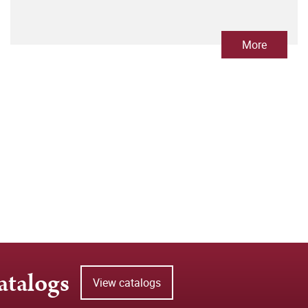
More
atalogs
View catalogs