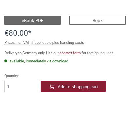
eBook PDF
Book
€80.00*
Prices incl. VAT, if applicable plus handling costs
Delivery to Germany only. Use our
contact form
for foreign inquiries.
available, immediately via download
Quantity:
Add to shopping cart